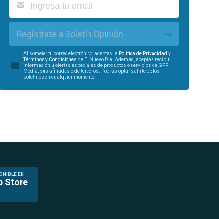
Regístrate a Boletín Opinión
Al someter tu correo electrónico, aceptas la
Política de Privacidad
y
Términos y Condiciones
de El Nuevo Día. Además, aceptas recibir
información u ofertas especiales de productos o servicios de GFR
Media, sus afiliadas o de terceros. Podrás optar salirte de los
boletines en cualquier momento.
ONIBLE EN
p Store