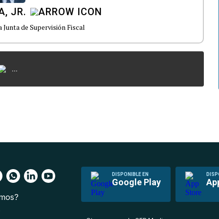
, JR.
a Junta de Supervisión Fiscal
...
DISPONIBLE EN
DISP
Google Play
Ap
omos?
s