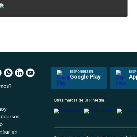
...
DISPONIBLE EN
DISP
Google Play
Ap
omos?
s
Otras marcas de GFR Media
 hoy
oncursos
io
nfiar en