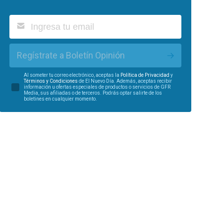
Regístrate a Boletín Opinión
Al someter tu correo electrónico, aceptas la
Política de Privacidad
y
Términos y Condiciones
de El Nuevo Día. Además, aceptas recibir
información u ofertas especiales de productos o servicios de GFR
Media, sus afiliadas o de terceros. Podrás optar salirte de los
boletines en cualquier momento.