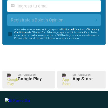
Regístrate a Boletín Opinión
Al someter tu correo electrónico, aceptas la
Política de Privacidad
y
Términos y
Condiciones
de El Nuevo Día. Además, aceptas recibir información u ofertas
especiales de productos o servicios de GFR Media, sus afiliadas o de terceros.
Podrás optar salirte de los boletines en cualquier momento.
DISPONIBLE EN
DISPONIBLE EN
Google Play
App Store