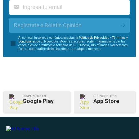
Regístrate a Boletín Opinión
Al someter tu correo electrónico, aceptas la
Política de Privacidad
y
Términos y
Condiciones
de El Nuevo Día. Además, aceptas recibir información u ofertas
especiales de productos o servicios de GFR Media, sus afiliadas o de terceros.
Podrás optar salirte de los boletines en cualquier momento.
DISPONIBLE EN
DISPONIBLE EN
Google Play
App Store