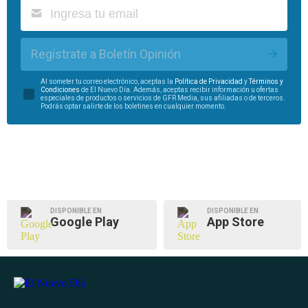
Regístrate a Boletín Opinión
Al someter tu correo electrónico, aceptas la
Política de Privacidad
y
Términos y
Condiciones
de El Nuevo Día. Además, aceptas recibir información u ofertas
especiales de productos o servicios de GFR Media, sus afiliadas o de terceros.
Podrás optar salirte de los boletines en cualquier momento.
DISPONIBLE EN
DISPONIBLE EN
Google Play
App Store