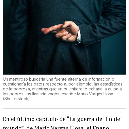
Un mentiroso buscaría una fuente alterna de información o
cuestionaría los datos respecto a, por ejemplo, las estadísticas
de la pobreza, mientras que un bulchitero le echaría la culpa a
los pobres, los llamaría vagos, escribe Mario Vargas Llosa.
(
Shutterstock
)
En el último capítulo de “La guerra del fin del
mundo”, de Mario Vargas Llosa, el Enano