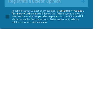
Regístrate a Boletín Opinión
Al someter tu correo electrónico, aceptas la
Política de Privacidad
y
Términos y Condiciones
de El Nuevo Día. Además, aceptas recibir
información u ofertas especiales de productos o servicios de GFR
Media, sus afiliadas o de terceros. Podrás optar salirte de los
boletines en cualquier momento.