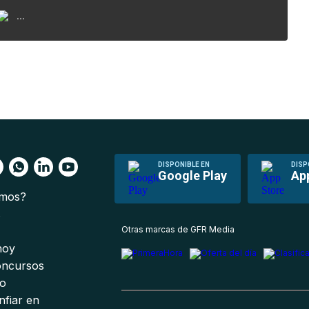
...
DISPONIBLE EN
DISP
Google Play
Ap
omos?
s
Otras marcas de GFR Media
 hoy
oncursos
io
nfiar en