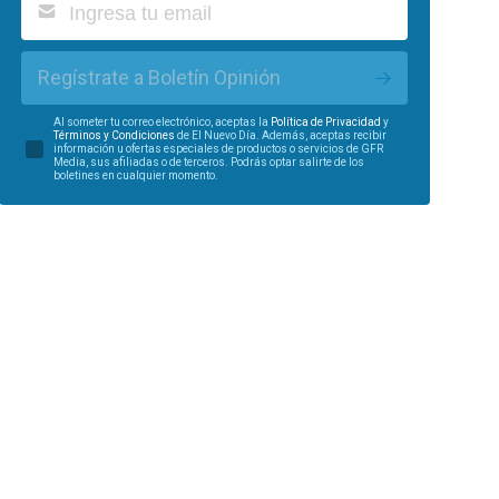
Regístrate a Boletín Opinión
Al someter tu correo electrónico, aceptas la
Política de Privacidad
y
Términos y Condiciones
de El Nuevo Día. Además, aceptas recibir
información u ofertas especiales de productos o servicios de GFR
Media, sus afiliadas o de terceros. Podrás optar salirte de los
boletines en cualquier momento.