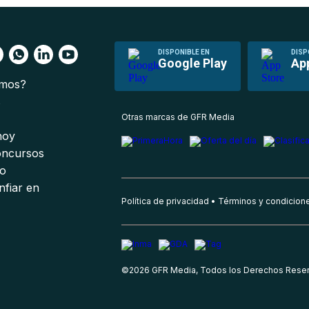
DISPONIBLE EN
DISP
Google Play
Ap
omos?
s
Otras marcas de GFR Media
 hoy
oncursos
io
nfiar en
Política de privacidad
Términos y condicion
©
2026
GFR Media, Todos los Derechos Rese