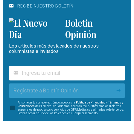
RECIBE NUESTRO BOLETÍN
Boletín
Opinión
Los artículos más destacados de nuestros
columnistas e invitados.
Regístrate a Boletín Opinión
Al someter tu correo electrónico, aceptas la
Política de Privacidad
y
Términos y
Condiciones
de El Nuevo Día. Además, aceptas recibir información u ofertas
especiales de productos o servicios de GFR Media, sus afiliadas o de terceros.
Podrás optar salirte de los boletines en cualquier momento.