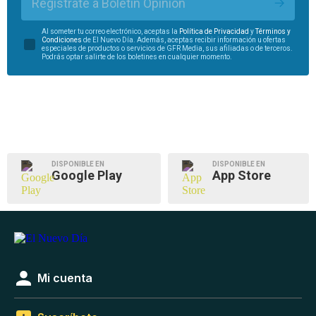
Regístrate a Boletín Opinión
Al someter tu correo electrónico, aceptas la
Política de Privacidad
y
Términos y
Condiciones
de El Nuevo Día. Además, aceptas recibir información u ofertas
especiales de productos o servicios de GFR Media, sus afiliadas o de terceros.
Podrás optar salirte de los boletines en cualquier momento.
DISPONIBLE EN
DISPONIBLE EN
Google Play
App Store
Mi cuenta