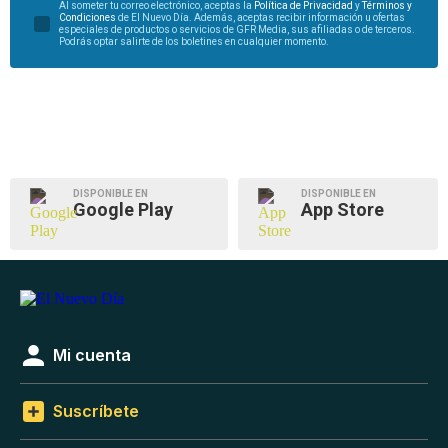
Al someter tu correo electrónico, aceptas la
Política de Privacidad
y
Términos y
Condiciones
de El Nuevo Día. Además, aceptas recibir información u ofertas
especiales de productos o servicios de GFR Media, sus afiliadas o de terceros.
Podrás optar salirte de los boletines en cualquier momento.
DISPONIBLE EN
DISPONIBLE EN
Google Play
App Store
Mi cuenta
Suscríbete