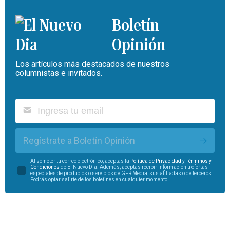
Boletín
Opinión
Los artículos más destacados de nuestros
columnistas e invitados.
Regístrate a Boletín Opinión
Al someter tu correo electrónico, aceptas la
Política de Privacidad
y
Términos y
Condiciones
de El Nuevo Día. Además, aceptas recibir información u ofertas
especiales de productos o servicios de GFR Media, sus afiliadas o de terceros.
Podrás optar salirte de los boletines en cualquier momento.