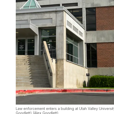
Law enforcement enters a building at Utah Valley Universi
Goodlett)
(
Alex Goodlett
)