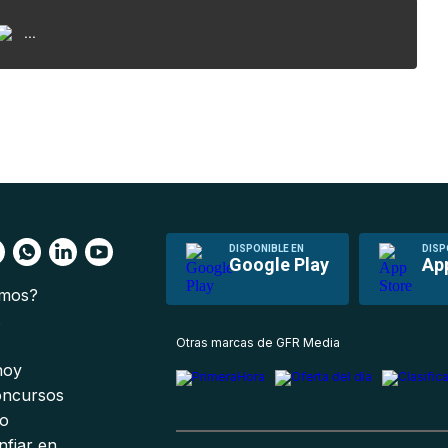
...
DISPONIBLE EN
DISP
Google Play
Ap
omos?
s
Otras marcas de GFR Media
 hoy
oncursos
io
nfiar en