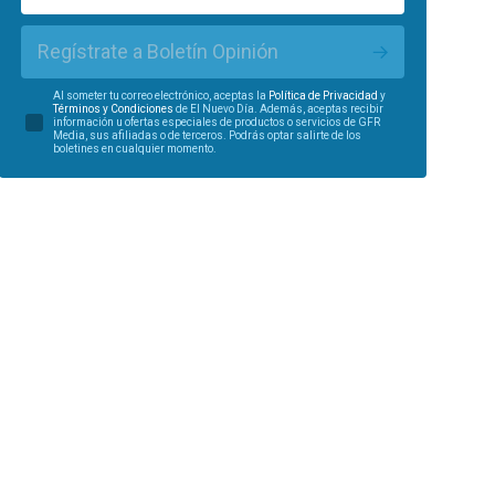
Regístrate a Boletín Opinión
Al someter tu correo electrónico, aceptas la
Política de Privacidad
y
Términos y Condiciones
de El Nuevo Día. Además, aceptas recibir
información u ofertas especiales de productos o servicios de GFR
Media, sus afiliadas o de terceros. Podrás optar salirte de los
boletines en cualquier momento.