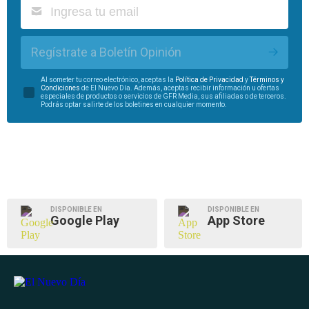
Regístrate a Boletín Opinión
Al someter tu correo electrónico, aceptas la
Política de Privacidad
y
Términos y
Condiciones
de El Nuevo Día. Además, aceptas recibir información u ofertas
especiales de productos o servicios de GFR Media, sus afiliadas o de terceros.
Podrás optar salirte de los boletines en cualquier momento.
DISPONIBLE EN
DISPONIBLE EN
Google Play
App Store