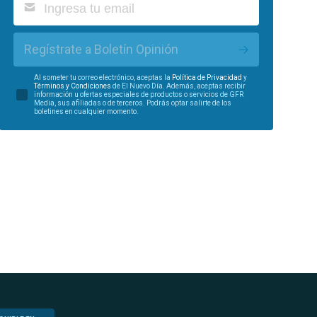
Regístrate a Boletín Opinión
Al someter tu correo electrónico, aceptas la
Política de Privacidad
y
Términos y Condiciones
de El Nuevo Día. Además, aceptas recibir
información u ofertas especiales de productos o servicios de GFR
Media, sus afiliadas o de terceros. Podrás optar salirte de los
boletines en cualquier momento.