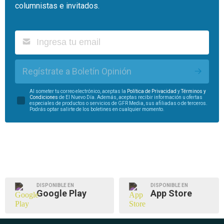
columnistas e invitados.
Regístrate a Boletín Opinión
Al someter tu correo electrónico, aceptas la
Política de Privacidad
y
Términos y
Condiciones
de El Nuevo Día. Además, aceptas recibir información u ofertas
especiales de productos o servicios de GFR Media, sus afiliadas o de terceros.
Podrás optar salirte de los boletines en cualquier momento.
DISPONIBLE EN
DISPONIBLE EN
Google Play
App Store