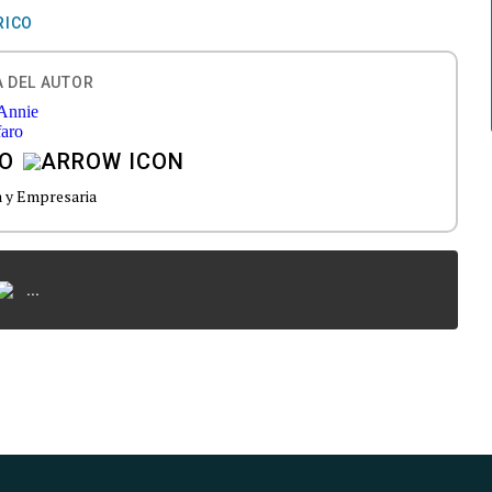
RICO
 DEL AUTOR
RO
a y Empresaria
...