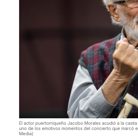
El actor puertorriqueño Jacobo Morales acudió a la casit
uno de los emotivos momentos del concierto que marcó el 
Media
)