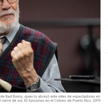
a de Bad Bunny, quien lo abrazó ante miles de espectadores en
cierre de sus 30 funciones en el Coliseo de Puerto Rico.
(
GFR