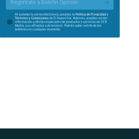
Regístrate a Boletín Opinión
Al someter tu correo electrónico, aceptas la
Política de Privacidad
y
Términos y Condiciones
de El Nuevo Día. Además, aceptas recibir
información u ofertas especiales de productos o servicios de GFR
Media, sus afiliadas o de terceros. Podrás optar salirte de los
boletines en cualquier momento.