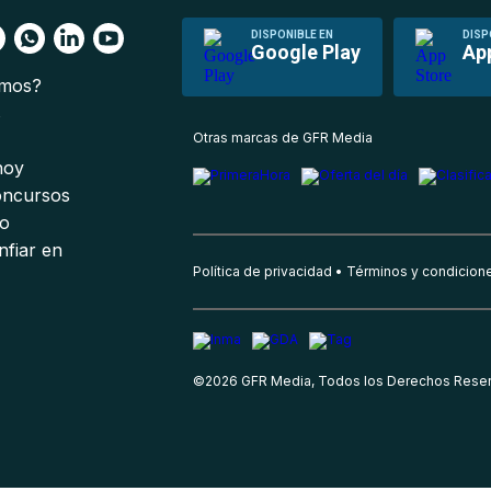
DISPONIBLE EN
DISP
Google Play
Ap
omos?
s
Otras marcas de GFR Media
 hoy
oncursos
io
nfiar en
Política de privacidad
Términos y condicion
©
2026
GFR Media, Todos los Derechos Rese