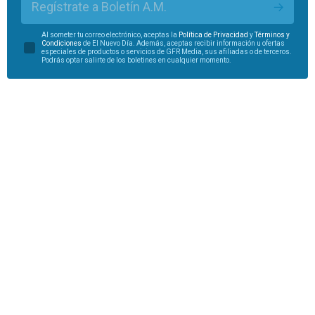
Regístrate a Boletín A.M.
Al someter tu correo electrónico, aceptas la
Política de Privacidad
y
Términos y
Condiciones
de El Nuevo Día. Además, aceptas recibir información u ofertas
especiales de productos o servicios de GFR Media, sus afiliadas o de terceros.
Podrás optar salirte de los boletines en cualquier momento.