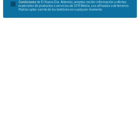
Condiciones
de El Nuevo Día. Además, aceptas recibir información u ofertas
especiales de productos o servicios de GFR Media, sus afiliadas o de terceros.
Podrás optar salirte de los boletines en cualquier momento.