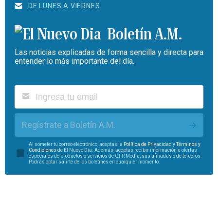
DE LUNES A VIERNES
Boletín A.M.
Las noticias explicadas de forma sencilla y directa para
entender lo más importante del día.
Regístrate a Boletín A.M.
Al someter tu correo electrónico, aceptas la
Política de Privacidad
y
Términos y
Condiciones
de El Nuevo Día. Además, aceptas recibir información u ofertas
especiales de productos o servicios de GFR Media, sus afiliadas o de terceros.
Podrás optar salirte de los boletines en cualquier momento.