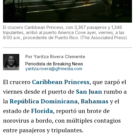
El crucero Caribbean Princess, con 3,367 pasajeros y 1,346
tripulantes, arribó al puerto America Cove ayer, viernes, a las
9:00 a.m., procedente de Puerto Rico.
(
The Associated Press
)
Por
Yaritza Rivera Clemente
Periodista de Breaking News
yaritza.rivera@gfrmedia.com
El crucero
Caribbean Princess
, que zarpó el
viernes desde el puerto de
San Juan
rumbo a
la
República Dominicana
,
Bahamas
y el
estado de
Florida
, reportó un brote de
norovirus a bordo, con múltiples contagios
entre pasajeros y tripulantes.