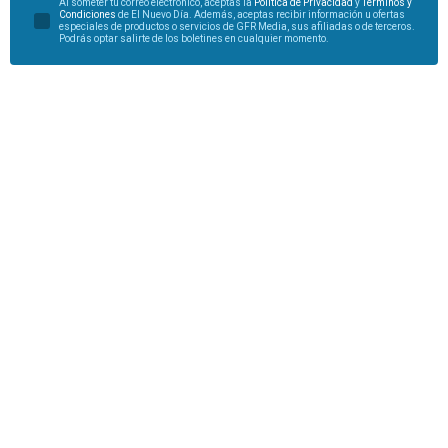
Al someter tu correo electrónico, aceptas la
Política de Privacidad
y
Términos y
Condiciones
de El Nuevo Día. Además, aceptas recibir información u ofertas
especiales de productos o servicios de GFR Media, sus afiliadas o de terceros.
Podrás optar salirte de los boletines en cualquier momento.