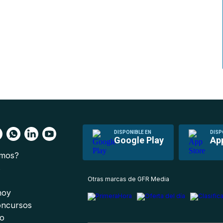
DISPONIBLE EN
DISP
Google Play
Ap
omos?
s
Otras marcas de GFR Media
 hoy
oncursos
io