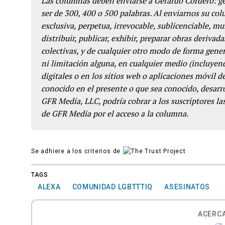
Las columnas deben enviarse a Gerardo Cordero: 
ser de 300, 400 o 500 palabras. Al enviarnos su co
exclusiva, perpetua, irrevocable, sublicenciable, mun
distribuir, publicar, exhibir, preparar obras derivada
colectivas, y de cualquier otro modo de forma genera
ni limitación alguna, en cualquier medio (incluyend
digitales o en los sitios web o aplicaciones móvil 
conocido en el presente o que sea conocido, desarro
GFR Media, LLC, podría cobrar a los suscriptores las
de GFR Media por el acceso a la columna.
Se adhiere a los criterios de
TAGS
ALEXA
COMUNIDAD LGBTTTIQ
ASESINATOS
ACERCA