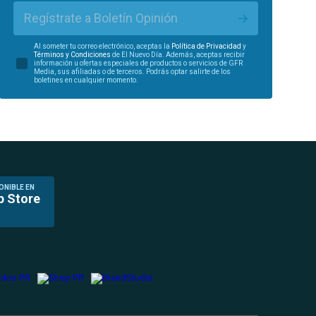
Regístrate a Boletín Opinión
Al someter tu correo electrónico, aceptas la
Política de Privacidad
y
Términos y Condiciones
de El Nuevo Día. Además, aceptas recibir
información u ofertas especiales de productos o servicios de GFR
Media, sus afiliadas o de terceros. Podrás optar salirte de los
boletines en cualquier momento.
ONIBLE EN
p Store