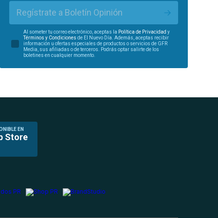
Regístrate a Boletín Opinión
Al someter tu correo electrónico, aceptas la
Política de Privacidad
y
Términos y Condiciones
de El Nuevo Día. Además, aceptas recibir
información u ofertas especiales de productos o servicios de GFR
Media, sus afiliadas o de terceros. Podrás optar salirte de los
boletines en cualquier momento.
ONIBLE EN
p Store