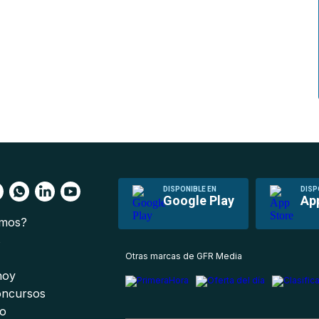
DISPONIBLE EN
DISP
Google Play
Ap
omos?
s
Otras marcas de GFR Media
 hoy
oncursos
io