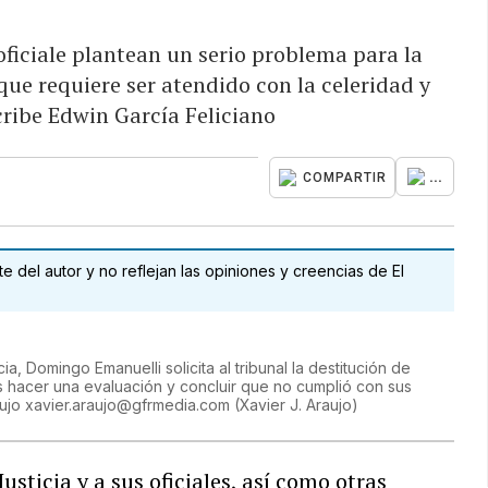
s oficiale plantean un serio problema para la
 que requiere ser atendido con la celeridad y
cribe Edwin García Feliciano
...
COMPARTIR
 del autor y no reflejan las opiniones y creencias de El
ia, Domingo Emanuelli solicita al tribunal la destitución de
s hacer una evaluación y concluir que no cumplió con sus
raujo xavier.araujo@gfrmedia.com
(
Xavier J. Araujo
)
usticia y a sus oficiales, así como otras