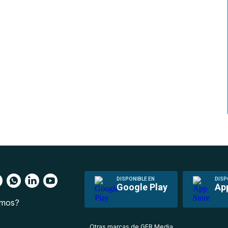
DISPONIBLE EN
DISP
Google Play
Ap
omos?
s
Otras marcas de GFR Media