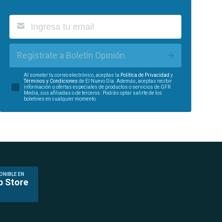
Regístrate a Boletín Opinión
Al someter tu correo electrónico, aceptas la
Política de Privacidad
y
Términos y Condiciones
de El Nuevo Día. Además, aceptas recibir
información u ofertas especiales de productos o servicios de GFR
Media, sus afiliadas o de terceros. Podrás optar salirte de los
boletines en cualquier momento.
ONIBLE EN
p Store