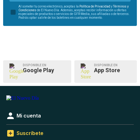
Al someter tu correo electrónico, aceptas la
Política de Privacidad
y
Términos y
Condiciones
de El Nuevo Día. Además, aceptas recibir información u ofertas
especiales de productos o servicios de GFR Media, sus afiliadas o de terceros.
Podrás optar salirte de los boletines en cualquier momento.
DISPONIBLE EN
DISPONIBLE EN
Google Play
App Store
Mi cuenta
Suscríbete