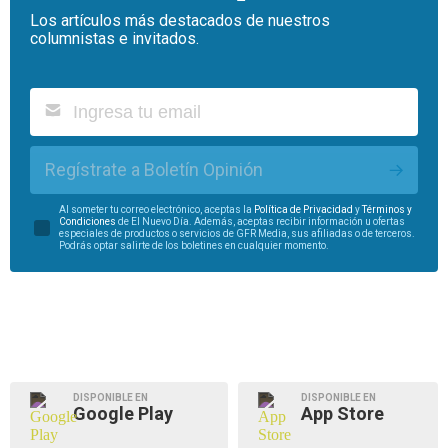
Los artículos más destacados de nuestros
columnistas e invitados.
Regístrate a Boletín Opinión
Al someter tu correo electrónico, aceptas la
Política de Privacidad
y
Términos y
Condiciones
de El Nuevo Día. Además, aceptas recibir información u ofertas
especiales de productos o servicios de GFR Media, sus afiliadas o de terceros.
Podrás optar salirte de los boletines en cualquier momento.
DISPONIBLE EN
DISPONIBLE EN
Google Play
App Store