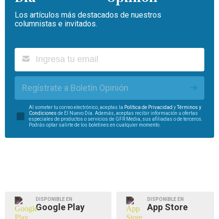
Los artículos más destacados de nuestros
columnistas e invitados.
Regístrate a Boletín Opinión
Al someter tu correo electrónico, aceptas la
Política de Privacidad
y
Términos y
Condiciones
de El Nuevo Día. Además, aceptas recibir información u ofertas
especiales de productos o servicios de GFR Media, sus afiliadas o de terceros.
Podrás optar salirte de los boletines en cualquier momento.
DISPONIBLE EN
DISPONIBLE EN
Google Play
App Store