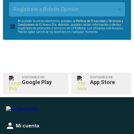
Regístrate a Boletín Opinión
Al someter tu correo electrónico, aceptas la
Política de Privacidad
y
Términos y
Condiciones
de El Nuevo Día. Además, aceptas recibir información u ofertas
especiales de productos o servicios de GFR Media, sus afiliadas o de terceros.
Podrás optar salirte de los boletines en cualquier momento.
DISPONIBLE EN
DISPONIBLE EN
Google Play
App Store
Mi cuenta