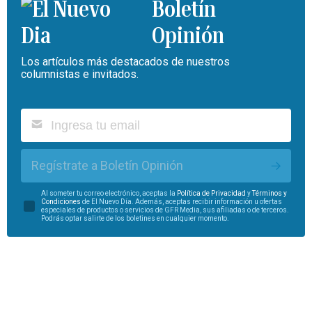
Boletín
Opinión
Los artículos más destacados de nuestros
columnistas e invitados.
Regístrate a Boletín Opinión
Al someter tu correo electrónico, aceptas la
Política de Privacidad
y
Términos y
Condiciones
de El Nuevo Día. Además, aceptas recibir información u ofertas
especiales de productos o servicios de GFR Media, sus afiliadas o de terceros.
Podrás optar salirte de los boletines en cualquier momento.