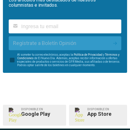
columnistas e invitados.
Regístrate a Boletín Opinión
Al someter tu correo electrónico, aceptas la
Política de Privacidad
y
Términos y
Condiciones
de El Nuevo Día. Además, aceptas recibir información u ofertas
especiales de productos o servicios de GFR Media, sus afiliadas o de terceros.
Podrás optar salirte de los boletines en cualquier momento.
DISPONIBLE EN
DISPONIBLE EN
Google Play
App Store