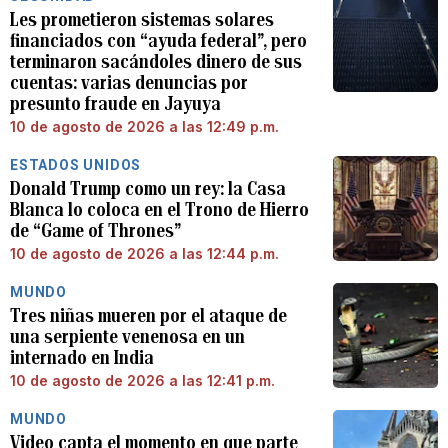
Les prometieron sistemas solares
financiados con “ayuda federal”, pero
terminaron sacándoles dinero de sus
cuentas: varias denuncias por
presunto fraude en Jayuya
10 de agosto de 2026 a las 12:49 p.m.
ESTADOS UNIDOS
Donald Trump como un rey: la Casa
Blanca lo coloca en el Trono de Hierro
de “Game of Thrones”
10 de agosto de 2026 a las 12:44 p.m.
MUNDO
Tres niñas mueren por el ataque de
una serpiente venenosa en un
internado en India
10 de agosto de 2026 a las 12:41 p.m.
MUNDO
Video capta el momento en que parte