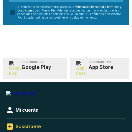
Al someter tu correo electrónico, aceptas la
Política de Privacidad
y
Términos y
Condiciones
de El Nuevo Día. Además, aceptas recibir información u ofertas
especiales de productos o servicios de GFR Media, sus afiliadas o de terceros.
Podrás optar salirte de los boletines en cualquier momento.
DISPONIBLE EN
DISPONIBLE EN
Google Play
App Store
Mi cuenta
Suscríbete