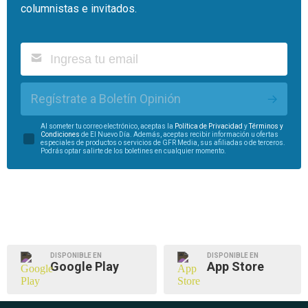
columnistas e invitados.
Regístrate a Boletín Opinión
Al someter tu correo electrónico, aceptas la
Política de Privacidad
y
Términos y
Condiciones
de El Nuevo Día. Además, aceptas recibir información u ofertas
especiales de productos o servicios de GFR Media, sus afiliadas o de terceros.
Podrás optar salirte de los boletines en cualquier momento.
DISPONIBLE EN
DISPONIBLE EN
Google Play
App Store