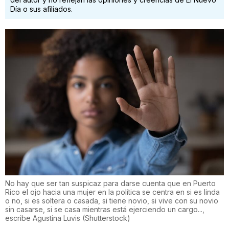
Día o sus afiliados.
No hay que ser tan suspicaz para darse cuenta que en Puerto
Rico el ojo hacia una mujer en la política se centra en si es linda
o no, si es soltera o casada, si tiene novio, si vive con su novio
sin casarse, si se casa mientras está ejerciendo un cargo...,
escribe Agustina Luvis
(
Shutterstock
)