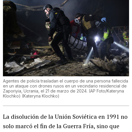
Agentes de policía trasladan el cuerpo de una persona fallecida
en un ataque con drones rusos en un vecindario residencial de
Zaporiyia, Ucrania, el 21 de marzo de 2024. (AP Foto/Kateryna
Klochko)
(
Kateryna Klochko
)
La disolución de la Unión Soviética en 1991 no
solo marcó el fin de la Guerra Fría, sino que