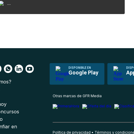
...
DISPONIBLE EN
DISP
Google Play
Ap
omos?
s
Otras marcas de GFR Media
 hoy
oncursos
io
nfiar en
Política de privacidad
Términos y condicion