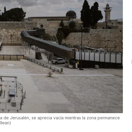
ua de Jerusalén, se aprecia vacía mientras la zona permanece
llean
)