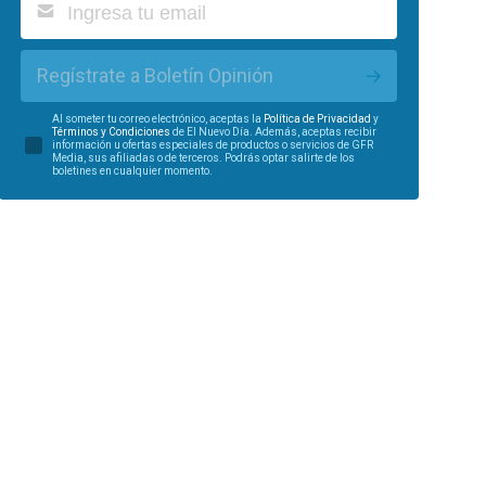
Regístrate a Boletín Opinión
Al someter tu correo electrónico, aceptas la
Política de Privacidad
y
Términos y Condiciones
de El Nuevo Día. Además, aceptas recibir
información u ofertas especiales de productos o servicios de GFR
Media, sus afiliadas o de terceros. Podrás optar salirte de los
boletines en cualquier momento.