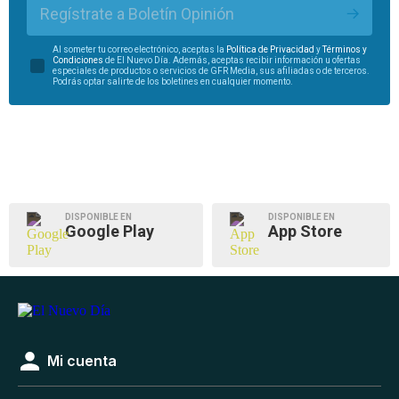
Regístrate a Boletín Opinión
Al someter tu correo electrónico, aceptas la
Política de Privacidad
y
Términos y
Condiciones
de El Nuevo Día. Además, aceptas recibir información u ofertas
especiales de productos o servicios de GFR Media, sus afiliadas o de terceros.
Podrás optar salirte de los boletines en cualquier momento.
DISPONIBLE EN
DISPONIBLE EN
Google Play
App Store
Mi cuenta