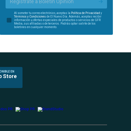
Regístrate a Boletín Opinión
Al someter tu correo electrónico, aceptas la
Política de Privacidad
y
Términos y Condiciones
de El Nuevo Día. Además, aceptas recibir
información u ofertas especiales de productos o servicios de GFR
Media, sus afiliadas o de terceros. Podrás optar salirte de los
boletines en cualquier momento.
ONIBLE EN
p Store