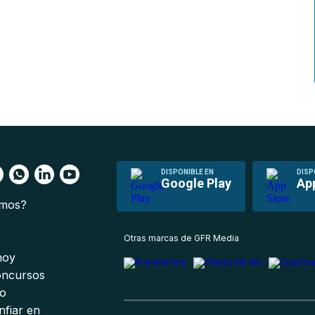
DISPONIBLE EN
DISP
Google Play
Ap
omos?
s
Otras marcas de GFR Media
 hoy
oncursos
io
nfiar en