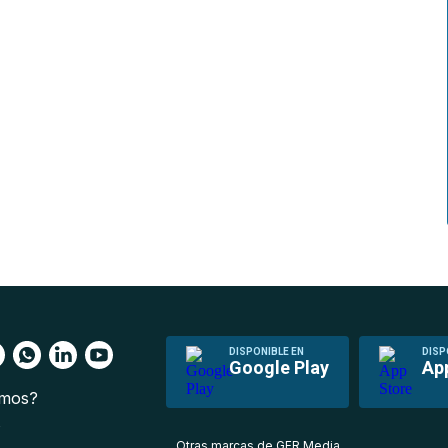
DISPONIBLE EN
DISP
Google Play
Ap
omos?
s
Otras marcas de GFR Media