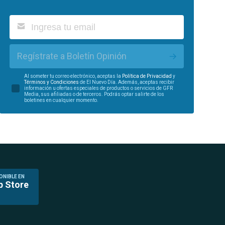
Regístrate a Boletín Opinión
Al someter tu correo electrónico, aceptas la
Política de Privacidad
y
Términos y Condiciones
de El Nuevo Día. Además, aceptas recibir
información u ofertas especiales de productos o servicios de GFR
Media, sus afiliadas o de terceros. Podrás optar salirte de los
boletines en cualquier momento.
ONIBLE EN
p Store