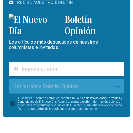
RECIBE NUESTRO BOLETÍN
Boletín
Opinión
Los artículos más destacados de nuestros
columnistas e invitados.
Regístrate a Boletín Opinión
Al someter tu correo electrónico, aceptas la
Política de Privacidad
y
Términos y
Condiciones
de El Nuevo Día. Además, aceptas recibir información u ofertas
especiales de productos o servicios de GFR Media, sus afiliadas o de terceros.
Podrás optar salirte de los boletines en cualquier momento.