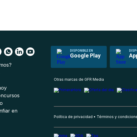
DISPONIBLE EN
DISP
Google Play
Ap
omos?
s
Otras marcas de GFR Media
 hoy
oncursos
io
nfiar en
Política de privacidad
Términos y condicion