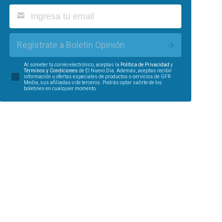
Regístrate a Boletín Opinión
Al someter tu correo electrónico, aceptas la
Política de Privacidad
y
Términos y Condiciones
de El Nuevo Día. Además, aceptas recibir
información u ofertas especiales de productos o servicios de GFR
Media, sus afiliadas o de terceros. Podrás optar salirte de los
boletines en cualquier momento.