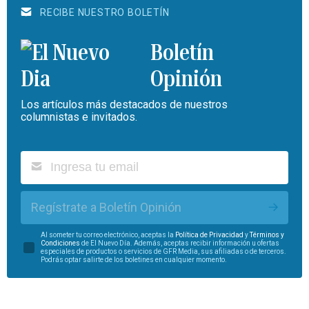
RECIBE NUESTRO BOLETÍN
Boletín
Opinión
Los artículos más destacados de nuestros
columnistas e invitados.
Regístrate a Boletín Opinión
Al someter tu correo electrónico, aceptas la
Política de Privacidad
y
Términos y
Condiciones
de El Nuevo Día. Además, aceptas recibir información u ofertas
especiales de productos o servicios de GFR Media, sus afiliadas o de terceros.
Podrás optar salirte de los boletines en cualquier momento.