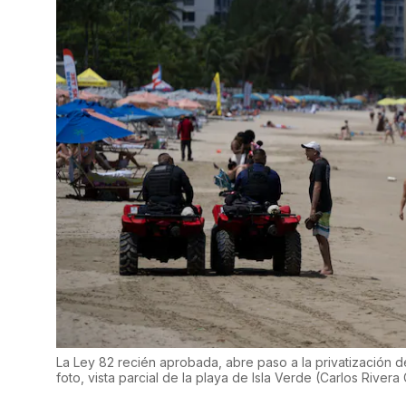
La Ley 82 recién aprobada, abre paso a la privatización de 
foto, vista parcial de la playa de Isla Verde
(
Carlos Rivera G