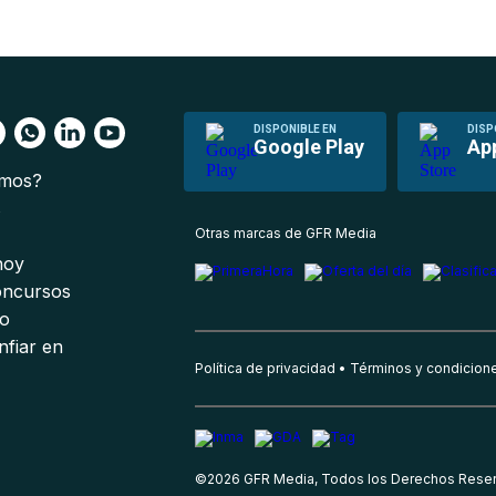
DISPONIBLE EN
DISP
Google Play
Ap
omos?
s
Otras marcas de GFR Media
 hoy
oncursos
io
nfiar en
Política de privacidad
Términos y condicion
©
2026
GFR Media, Todos los Derechos Rese