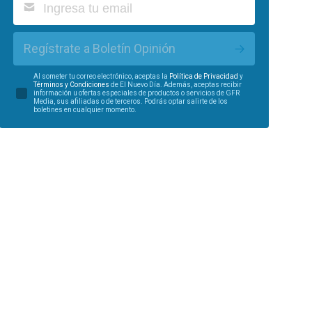
Regístrate a Boletín Opinión
Al someter tu correo electrónico, aceptas la
Política de Privacidad
y
Términos y Condiciones
de El Nuevo Día. Además, aceptas recibir
información u ofertas especiales de productos o servicios de GFR
Media, sus afiliadas o de terceros. Podrás optar salirte de los
boletines en cualquier momento.