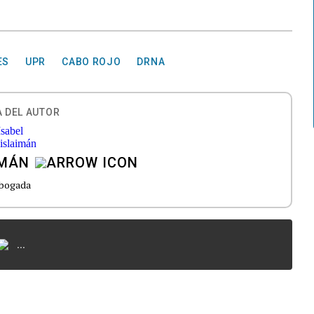
ES
UPR
CABO ROJO
DRNA
 DEL AUTOR
IMÁN
bogada
...