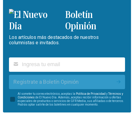
Boletín
Opinión
Los artículos más destacados de nuestros
columnistas e invitados.
Regístrate a Boletín Opinión
Al someter tu correo electrónico, aceptas la
Política de Privacidad
y
Términos y
Condiciones
de El Nuevo Día. Además, aceptas recibir información u ofertas
especiales de productos o servicios de GFR Media, sus afiliadas o de terceros.
Podrás optar salirte de los boletines en cualquier momento.