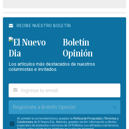
RECIBE NUESTRO BOLETÍN
Boletín
Opinión
Los artículos más destacados de nuestros
columnistas e invitados.
Regístrate a Boletín Opinión
Al someter tu correo electrónico, aceptas la
Política de Privacidad
y
Términos y
Condiciones
de El Nuevo Día. Además, aceptas recibir información u ofertas
especiales de productos o servicios de GFR Media, sus afiliadas o de terceros.
Podrás optar salirte de los boletines en cualquier momento.