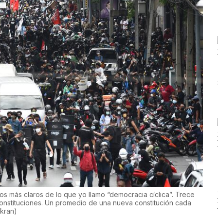
os más claros de lo que yo llamo “democracia cíclica”. Trece
constituciones. Un promedio de una nueva constitución cada
kran
)