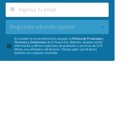
Regístrate a Boletín Opinión
Al someter tu correo electrónico, aceptas la
Política de Privacidad
y
Términos y Condiciones
de El Nuevo Día. Además, aceptas recibir
información u ofertas especiales de productos o servicios de GFR
Media, sus afiliadas o de terceros. Podrás optar salirte de los
boletines en cualquier momento.