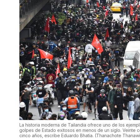
La historia moderna de Tailandia ofrece uno de los ejempl
golpes de Estado exitosos en menos de un siglo. Veinte 
cinco años, escribe Eduardo Bhatia.
(
Thanachote Thanawi