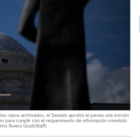
 los casos archivados, el Senado aprobó el jueves una moción
es para cumplir con el requerimiento de información sometido
rlos Rivera Giusti/Staff
)