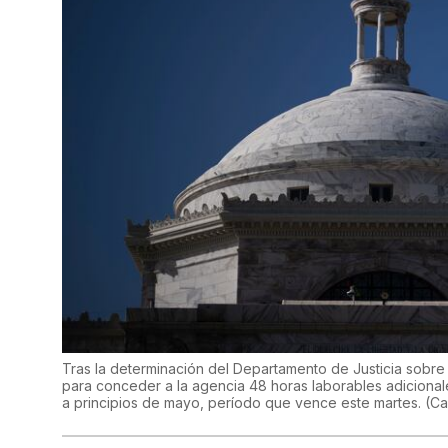
Tras la determinación del Departamento de Justicia sobre
para conceder a la agencia 48 horas laborables adicional
a principios de mayo, período que vence este martes.
(
Ca