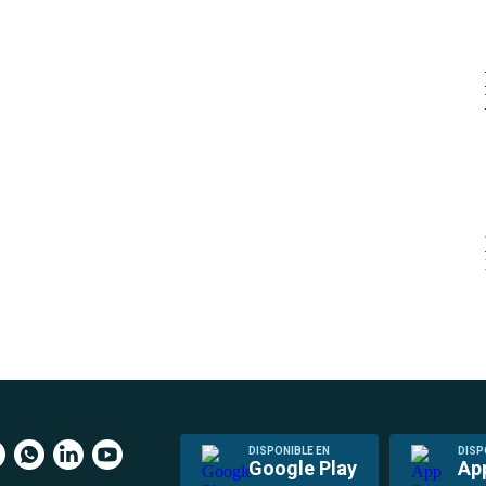
DISPONIBLE EN
DISP
Google Play
Ap