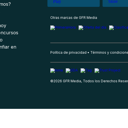
omos?
s
Otras marcas de GFR Media
 hoy
oncursos
io
nfiar en
Política de privacidad
Términos y condicion
©
2026
GFR Media, Todos los Derechos Rese