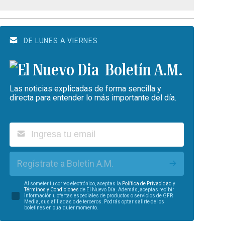
DE LUNES A VIERNES
Boletín A.M.
Las noticias explicadas de forma sencilla y
directa para entender lo más importante del día.
Regístrate a Boletín A.M.
Al someter tu correo electrónico, aceptas la
Política de Privacidad
y
Términos y Condiciones
de El Nuevo Día. Además, aceptas recibir
información u ofertas especiales de productos o servicios de GFR
Media, sus afiliadas o de terceros. Podrás optar salirte de los
boletines en cualquier momento.