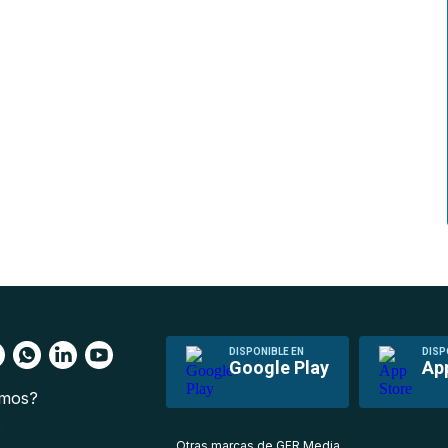
DISPONIBLE EN
DISP
Google Play
Ap
omos?
s
Otras marcas de GFR Media