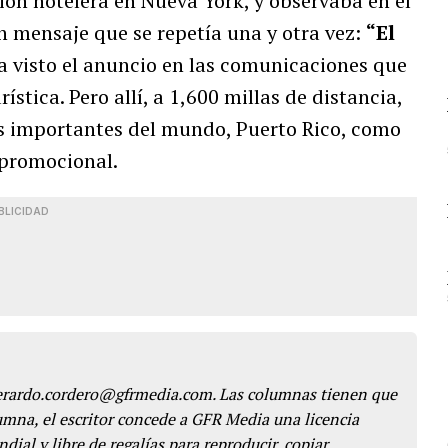
ón hotelera en Nueva York, y observaba en el
n mensaje que se repetía una y otra vez:
“El
 visto el anuncio en las comunicaciones que
ística. Pero allí, a 1,600 millas de distancia,
s importantes del mundo, Puerto Rico, como
n promocional.
BLICIDAD
gerardo.cordero@gfrmedia.com. Las columnas tienen que
lumna, el escritor concede a GFR Media una licencia
dial y libre de regalías para reproducir, copiar,