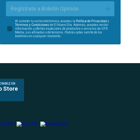
Regístrate a Boletín Opinión
Al someter tu correo electrónico, aceptas la
Política de Privacidad
y
Términos y Condiciones
de El Nuevo Día. Además, aceptas recibir
información u ofertas especiales de productos o servicios de GFR
Media, sus afiliadas o de terceros. Podrás optar salirte de los
boletines en cualquier momento.
ONIBLE EN
p Store