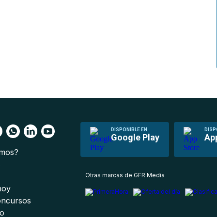
DISPONIBLE EN
DISP
Google Play
Ap
omos?
s
Otras marcas de GFR Media
 hoy
oncursos
io