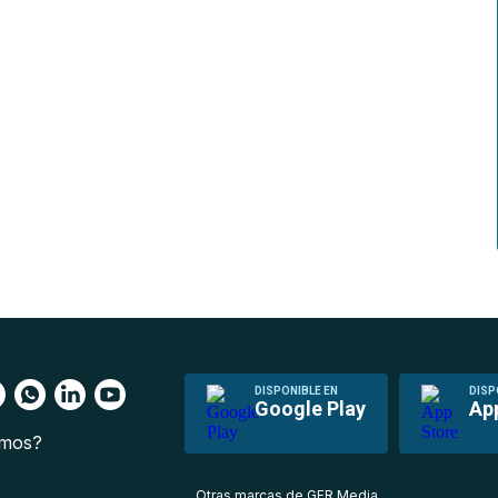
DISPONIBLE EN
DISP
Google Play
Ap
omos?
s
Otras marcas de GFR Media