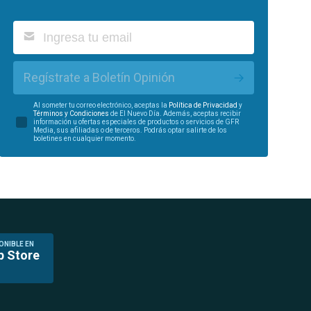
Regístrate a Boletín Opinión
Al someter tu correo electrónico, aceptas la
Política de Privacidad
y
Términos y Condiciones
de El Nuevo Día. Además, aceptas recibir
información u ofertas especiales de productos o servicios de GFR
Media, sus afiliadas o de terceros. Podrás optar salirte de los
boletines en cualquier momento.
ONIBLE EN
p Store