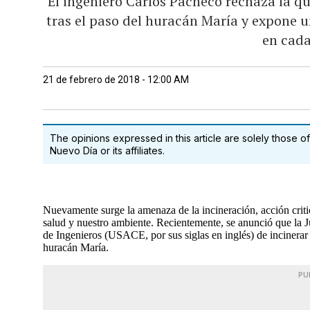
El ingeniero Carlos Pacheco rechaza la q
tras el paso del huracán María y expone 
en cad
21 de febrero de 2018 - 12:00 AM
The opinions expressed in this article are solely those of
Nuevo Día or its affiliates.
Nuevamente surge la amenaza de la incineración, acción criti
salud y nuestro ambiente. Recientemente, se anunció que la J
de Ingenieros (USACE, por sus siglas en inglés) de incinerar 
huracán María.
PU