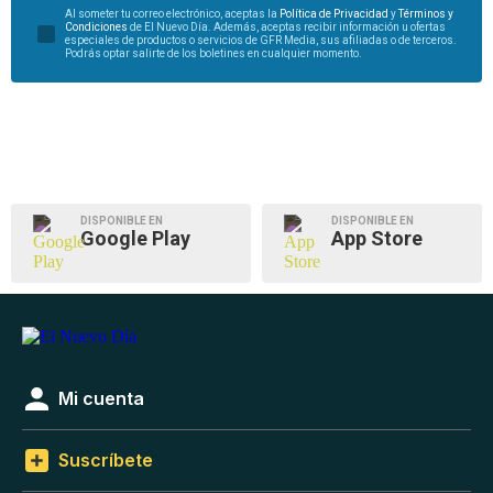
Al someter tu correo electrónico, aceptas la
Política de Privacidad
y
Términos y
Condiciones
de El Nuevo Día. Además, aceptas recibir información u ofertas
especiales de productos o servicios de GFR Media, sus afiliadas o de terceros.
Podrás optar salirte de los boletines en cualquier momento.
DISPONIBLE EN
DISPONIBLE EN
Google Play
App Store
Mi cuenta
Suscríbete